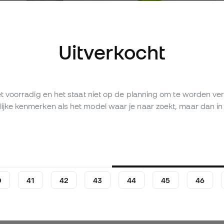
Uitverkocht
fbeeldingen (2)
iet voorradig en het staat niet op de planning om te worden 
ijke kenmerken als het model waar je naar zoekt, maar dan in 
Persoonlijke waardering (58)
Vergelijkingstabel
0
41
42
43
44
45
46