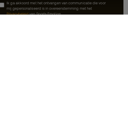
Ik ga akkoord met het ontvangen van communicatie die voor
mij gepersonaliseerd is in overeenstemming met het
Privacybeleid
van Sports Emotion.
ion
#BeTheBest
meenschap
Bij Sports Emotion promoten we een
sportieve levensstijl die gericht is op het
rken
bereiken van volledig geluk voor atleten,
dankzij het ecosysteem dat wordt
oorwaarden
gecreëerd door elk van de
gespecialiseerde merken in de groep.
d
Basketball Emotion
jwaring
Running Emotion