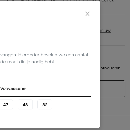
volume van de bestelling
Beschikbaarheid in de winkel
Cheque of dit product beschikbaar is in uw
dichtstbijzijnde winkel.
Plazo de devolución/cambio: 30 días
vervangen. Hieronder bevelen we een aantal
Retourbeleid
de maat die je nodig hebt.
*Niet van toepassing op gepersonaliseerde producten.
Volwassene
Gelijksoortige producten
47
48
52