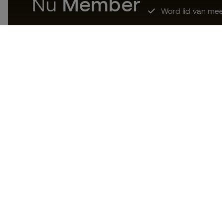
Nu
Member
Word lid van mee
Download nu de app voor wie
gek is op voetbaluitrusting en
geniet van sneller en handiger
winkelen.