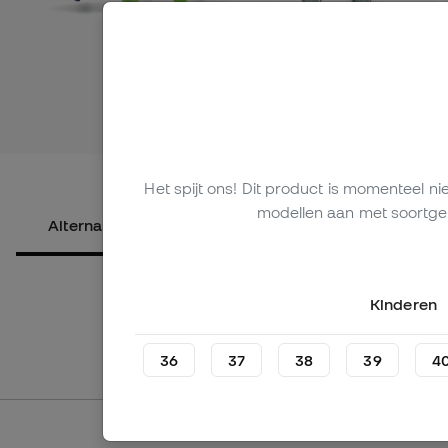
Bekijk meer a
Het spijt ons! Dit product is momenteel n
modellen aan met soortgel
Alternatieve producten
Over het product
Kinderen
36
37
38
39
4