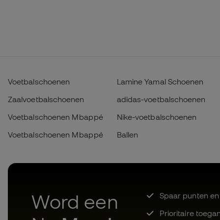
Voetbalschoenen
Lamine Yamal Schoenen
Zaalvoetbalschoenen
adidas-voetbalschoenen
Voetbalschoenen Mbappé
Nike-voetbalschoenen
Voetbalschoenen Mbappé
Ballen
Word een
Spaar punten en
Prioritaire toega