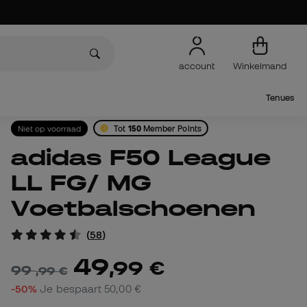
account
Winkelmand
Tenues
Niet op voorraad
Tot
150
Member Points
adidas F50 League
LL FG/ MG
Voetbalschoenen
(
58
)
49
,
99
€
99
,
99
€
-50%
Je bespaart
50,00 €