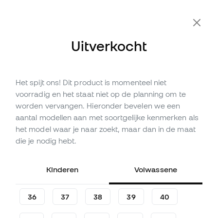
Extra 10% korting met code FLDAY10
Uitverkocht
Het spijt ons! Dit product is momenteel niet
Niet op voorraad
Tot
204
Member Points
voorradig en het staat niet op de planning om te
adidas Kinderen F50 League
worden vervangen. Hieronder bevelen we een
LL Gras Lamine Yamal
aantal modellen aan met soortgelijke kenmerken als
Voetbalschoenen
het model waar je naar zoekt, maar dan in de maat
die je nodig hebt.
(
3
)
67
,
99
€
79
,
99
€
Kinderen
Volwassene
-15%
Je bespaart
12,00 €
36
37
38
39
40