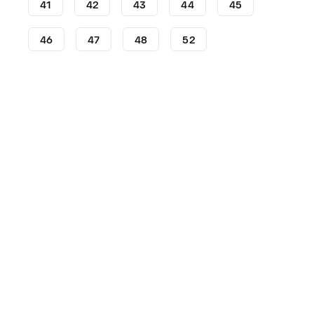
41
42
43
44
45
46
47
48
52
Voetbalschoenen
adidas voetbalschoenen
adidas F5