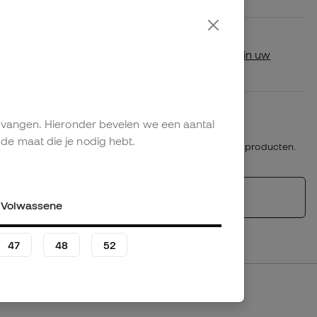
Beschikbaarheid in de winkel
Cheque of dit product beschikbaar is in uw
dichtstbijzijnde winkel.
Plazo de devolución/cambio: 30 días
vervangen. Hieronder bevelen we een aantal
Retourbeleid
de maat die je nodig hebt.
*Niet van toepassing op gepersonaliseerde producten.
Gelijksoortige producten
Volwassene
47
48
52