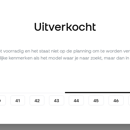
Uitverkocht
fbeeldingen (5)
iet voorradig en het staat niet op de planning om te worden 
ijke kenmerken als het model waar je naar zoekt, maar dan in 
Persoonlijke waardering (10)
Vergelijkingstabel
0
41
42
43
44
45
46