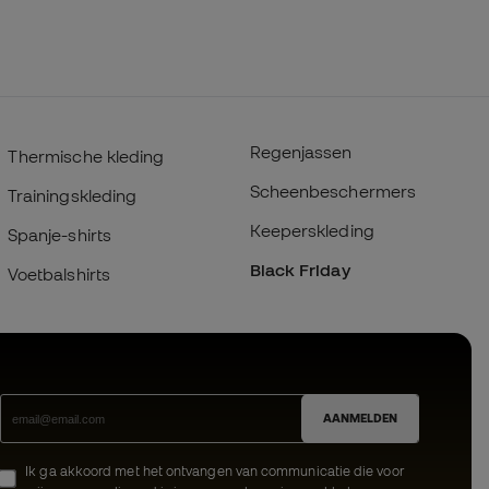
Regenjassen
Thermische kleding
Scheenbeschermers
Trainingskleding
Keeperskleding
Spanje-shirts
Black Friday
Voetbalshirts
AANMELDEN
Ik ga akkoord met het ontvangen van communicatie die voor