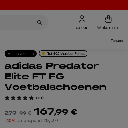
account
Winkelmand
Tenues
Niet op voorraad
Tot
504
Member Points
adidas Predator
Elite FT FG
Voetbalschoenen
(
10
)
167
,
99
€
279
,
99
€
-40%
Je bespaart
112,00 €