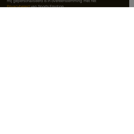
mij gepersonaliseerd is in overeenstemming met het
Privacybeleid
van Sports Emotion.
ion
#BeTheBest
meenschap
Bij Sports Emotion promoten we een
sportieve levensstijl die gericht is op het
rken
bereiken van volledig geluk voor atleten,
dankzij het ecosysteem dat wordt
oorwaarden
gecreëerd door elk van de
gespecialiseerde merken in de groep.
d
Basketball Emotion
jwaring
Running Emotion