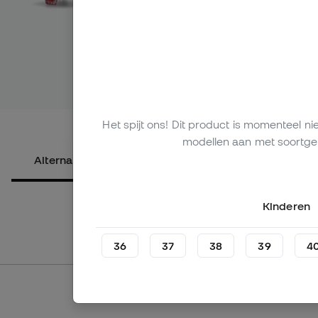
Bekijk meer a
Het spijt ons! Dit product is momenteel n
modellen aan met soortgel
Alternatieve producten
Over het product
Kinderen
36
37
38
39
4