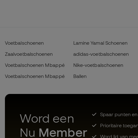
Voetbalschoenen
Lamine Yamal Schoenen
Zaalvoetbalschoenen
adidas-voetbalschoenen
Voetbalschoenen Mbappé
Nike-voetbalschoenen
Voetbalschoenen Mbappé
Ballen
Word een
Spaar punten en
Prioritaire toega
Nu
Member
Word lid van mee