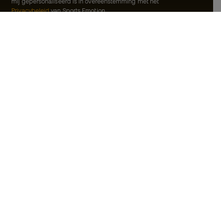
mij gepersonaliseerd is in overeenstemming met het
Privacybeleid
van Sports Emotion.
ion
#BeTheBest
meenschap
Bij Sports Emotion promoten we een
sportieve levensstijl die gericht is op het
rken
bereiken van volledig geluk voor atleten,
dankzij het ecosysteem dat wordt
oorwaarden
gecreëerd door elk van de
gespecialiseerde merken in de groep.
d
Basketball Emotion
jwaring
Running Emotion