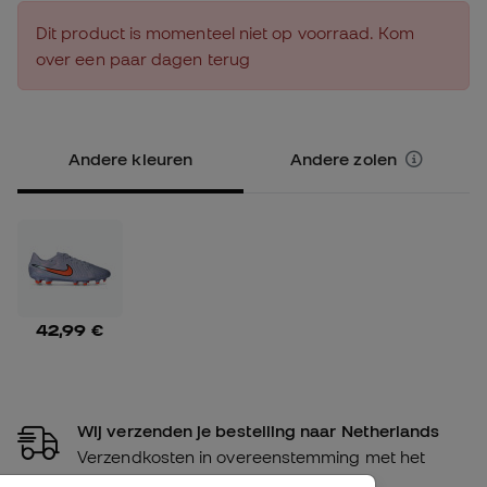
Dit product is momenteel niet op voorraad. Kom
over een paar dagen terug
Andere kleuren
Andere zolen
42,99 €
Wij verzenden je bestelling naar Netherlands
Verzendkosten in overeenstemming met het
volume van de bestelling