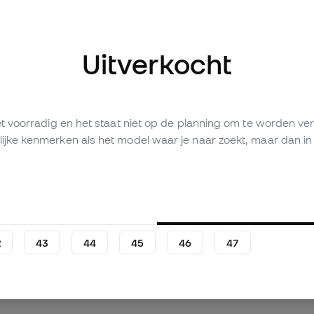
Uitverkocht
fbeeldingen (2)
iet voorradig en het staat niet op de planning om te worden 
ijke kenmerken als het model waar je naar zoekt, maar dan in 
Persoonlijke waardering (7)
Vergelijkingstabel
2
43
44
45
46
47