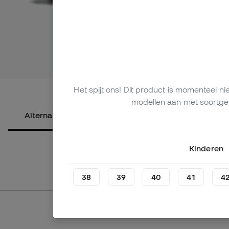
Bekijk meer a
Het spijt ons! Dit product is momenteel n
modellen aan met soortgel
Alternatieve producten
Over het product
Kinderen
38
39
40
41
4