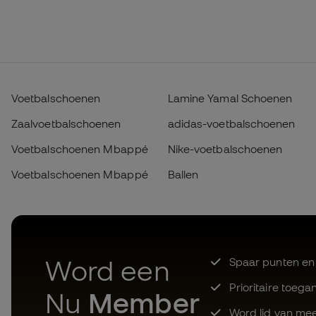
Voetbalschoenen
Lamine Yamal Schoenen
Zaalvoetbalschoenen
adidas-voetbalschoenen
Voetbalschoenen Mbappé
Nike-voetbalschoenen
Voetbalschoenen Mbappé
Ballen
Word een
Spaar punten en
Prioritaire toega
Nu
Member
Word lid van mee