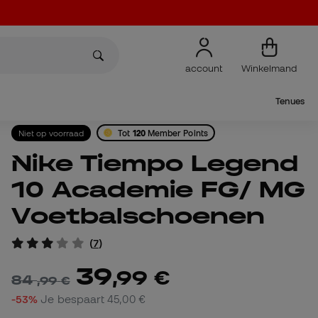
account
Winkelmand
Tenues
Niet op voorraad
Tot
120
Member Points
Nike Tiempo Legend
10 Academie FG/ MG
Voetbalschoenen
(
7
)
39
,
99
€
84
,
99
€
-53%
Je bespaart
45,00 €