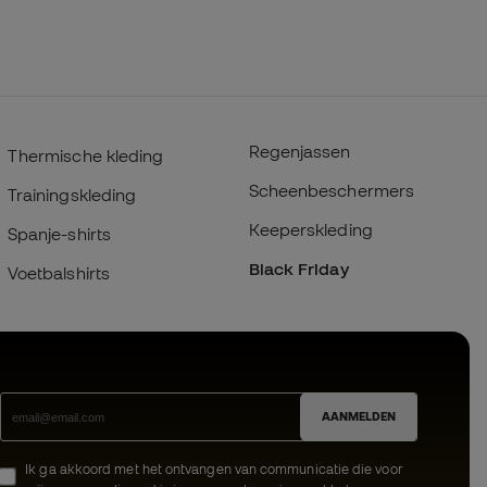
Regenjassen
Thermische kleding
Scheenbeschermers
Trainingskleding
Keeperskleding
Spanje-shirts
Black Friday
Voetbalshirts
AANMELDEN
Ik ga akkoord met het ontvangen van communicatie die voor