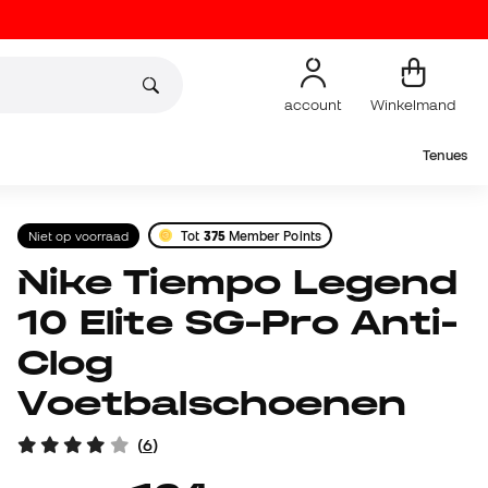
account
Winkelmand
Tenues
Niet op voorraad
Tot
375
Member Points
Nike Tiempo Legend
10 Elite SG-Pro Anti-
Clog
Voetbalschoenen
(
6
)