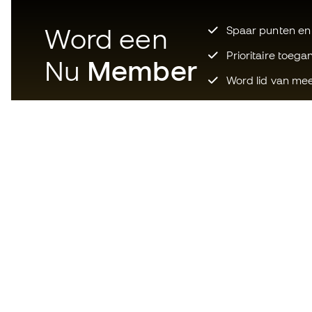
Word een
Spaar punten en
Prioritaire toega
Nu
Member
Word lid van mee
Download nu de app voor wie
gek is op voetbaluitrusting en
geniet van sneller en handiger
winkelen.