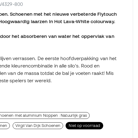
 DV4329-800
oen. Schoenen met het nieuwe verbeterde Flytouch
 Hoogwaardig laarzen in Hot Lava-White colourway.
t door het absorberen van water het oppervlak van
 blijven verrassen. De eerste hoofdverpakking van het
de kleurencombinatie in alle silo's. Rood en
den van de massa totdat de bal je voeten raakt! Mis
ste spelers ter wereld.
hoenen met aluminium Noppen : Natuurlijk gras
enen
Virgil Van Dijk Schoenen
Niet op voorraad