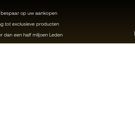
 bespaar op uw aankopen
ng tot exclusieve producten
r dan een half miljoen Leden
Kunnen wij u helpen?
Fútbol Emot
Klantenservice
Member-ge
Ruilen en retouren
Voor ons we
Gids voor sportuitrusting
Algemene v
Tabellen voor omzetting van
Cookiebeleid
schoenenmaten
Privacybelei