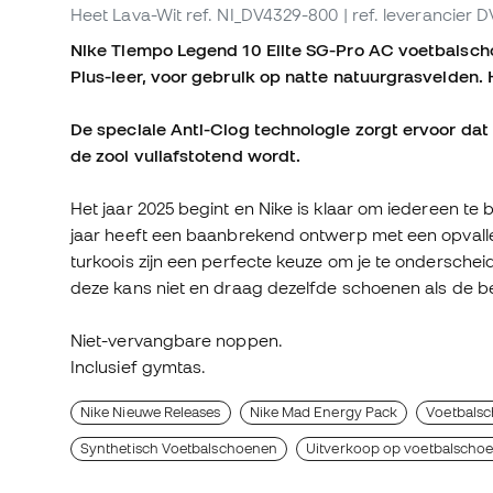
Heet Lava-Wit
ref. NI_DV4329-800
| ref. leverancier
Nike Tiempo Legend 10 Elite SG-Pro AC voetbalsch
Plus-leer, voor gebruik op natte natuurgrasvelden.
De speciale Anti-Clog technologie zorgt ervoor da
de zool vuilafstotend wordt.
Het jaar 2025 begint en Nike is klaar om iedereen te
jaar heeft een baanbrekend ontwerp met een opvallen
turkoois zijn een perfecte keuze om je te onderschei
deze kans niet en draag dezelfde schoenen als de be
Niet-vervangbare noppen.
Inclusief gymtas.
Nike Nieuwe Releases
Nike Mad Energy Pack
Voetbalsc
Synthetisch Voetbalschoenen
Uitverkoop op voetbalscho