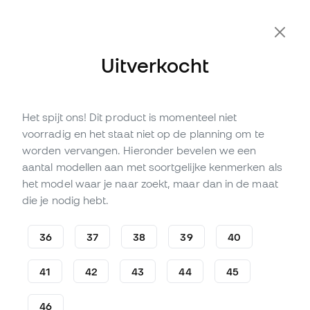
Uitverkocht
Het spijt ons! Dit product is momenteel niet
Niet op voorraad
Tot
210
Member Points
voorradig en het staat niet op de planning om te
Puma Toekomstige 7 Pro FG/
worden vervangen. Hieronder bevelen we een
AG Voetbalschoenen
aantal modellen aan met soortgelijke kenmerken als
het model waar je naar zoekt, maar dan in de maat
(
12
)
die je nodig hebt.
69
,
99
€
139
,
99
€
-50%
Je bespaart
70,00 €
36
37
38
39
40
41
42
43
44
45
46