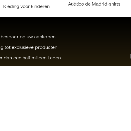
Atlético de Madrid-shirts
Kleding voor kinderen
 bespaar op uw aankopen
ng tot exclusieve producten
r dan een half miljoen Leden
Kunnen wij u helpen?
Fútbol Emot
Klantenservice
Member-ge
Ruilen en retouren
Voor ons we