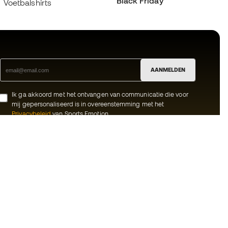
Black Friday
Voetbalshirts
AANMELDEN
Ik ga akkoord met het ontvangen van communicatie die voor
mij gepersonaliseerd is in overeenstemming met het
Privacybeleid
van Sports Emotion.
ion
#BeTheBest
meenschap
Bij Sports Emotion promoten we een
sportieve levensstijl die gericht is op het
rken
bereiken van volledig geluk voor atleten,
dankzij het ecosysteem dat wordt