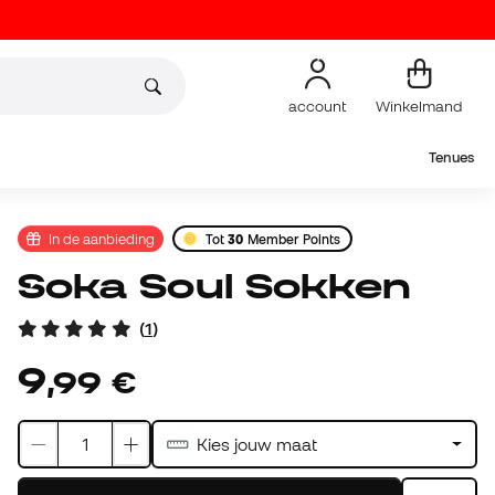
account
Winkelmand
Tenues
In de aanbieding
Tot
30
Member Points
Soka Soul Sokken
(
1
)
9
,
99
€
Kies jouw maat