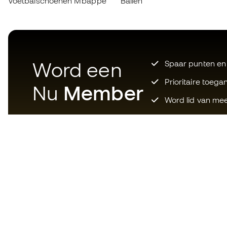
Voetbalschoenen Mbappé
Ballen
Word een
Spaar punten en
Prioritaire toega
Nu
Member
Word lid van mee
Download nu de app voor wie
gek is op voetbaluitrusting en
geniet van sneller en handiger
winkelen.