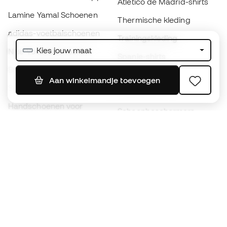
Atlético de Madrid-shirts
Lamine Yamal Schoenen
Thermische kleding
adidas-voetbalschoenen
Trainingskleding
Kies jouw maat
Nike-voetbalschoenen
Spanje-shirts
Ballen
Voetbalshirts
Aan winkelmandje toevoegen
Schoenen voor kids
Regenjassen
Handschoenen voor
Scheenbeschermers
kinderen
Keeperskleding
Schoenen voor kids
Black Friday
Kleding voor kinderen
Word een
Nu
Member