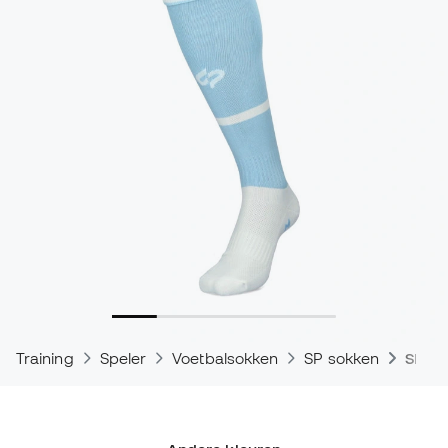
Training
Speler
Voetbalsokken
SP sokken
SP Ex