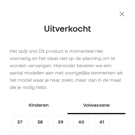
Extra 10% korting met code FLDAY10
Uitverkocht
Het spijt ons! Dit product is momenteel niet
Niet op voorraad
Tot
111
Member Points
voorradig en het staat niet op de planning om te
Joma Regate Rebound
worden vervangen. Hieronder bevelen we een
Zaalvoetbalschoenen
aantal modellen aan met soortgelijke kenmerken als
het model waar je naar zoekt, maar dan in de maat
(
5
)
die je nodig hebt.
36
,
99
€
81
,
99
€
-55%
Je bespaart
45,00 €
Kinderen
Volwassene
37
38
39
40
41