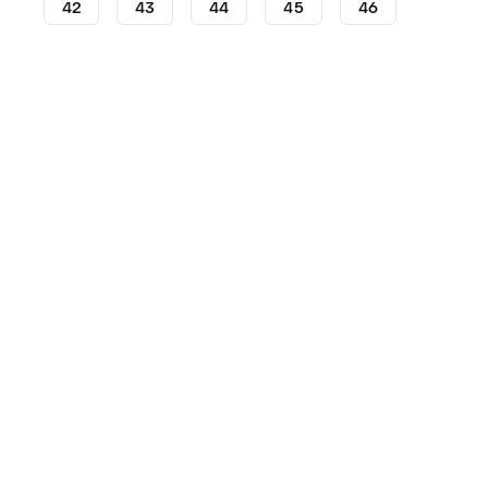
42
43
44
45
46
Zaalvoetbalschoenen
Zaalvoetbalschoenen Joma
Za