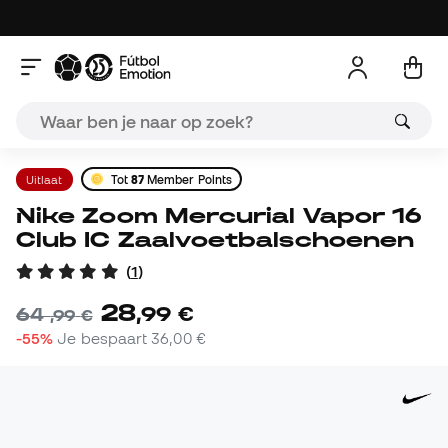
Uitlaat
Tot
87
Member Points
Nike Zoom Mercurial Vapor 16
Club IC Zaalvoetbalschoenen
(
1
)
28
,
99
€
64
,
99
€
-55%
Je bespaart
36,00 €