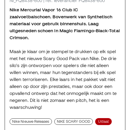
NI_FQ8438-600
| ref. leverancier FQ8438-600
Nike Mercurial Vapor 16 Club IC
zaalvoetbalschoen. Bovenwerk van Synthetisch
materiaal voor gebruik binnenshuis. Laag
uitgesneden schoen in Magic Flamingo-Black-Total
Crimson.
Maak je klaar om je stempel te drukken op elk spel
met het nieuwe Scary Good Pack van Nike. De drie
silo's zijn ontworpen voor spelers die niet alleen
willen winnen, maar hun tegenstanders bij elk spel
willen terroriseren. Elke laars in het pakket valt niet
alleen op door zijn prestaties, maar ook door een
opvallend ontwerp dat het onmogelijk maakt om te
negeren. Dit is niet zomaar een pitch, het is een
waarschuwing!
Nike Nieuwe Releases
NIKE SCARY GOOD
Uitlaat