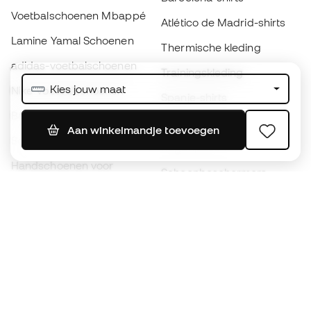
Voetbalschoenen Mbappé
Atlético de Madrid-shirts
Lamine Yamal Schoenen
Thermische kleding
adidas-voetbalschoenen
Trainingskleding
Kies jouw maat
Nike-voetbalschoenen
Spanje-shirts
Ballen
Voetbalshirts
Aan winkelmandje toevoegen
Schoenen voor kids
Regenjassen
Handschoenen voor
Scheenbeschermers
kinderen
Keeperskleding
Schoenen voor kids
Black Friday
Kleding voor kinderen
Word een