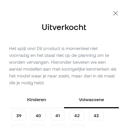
Uitverkocht
Het spijt ons! Dit product is momenteel niet
Niet op voorraad
Tot
48
Member Points
voorradig en het staat niet op de planning om te
Puma Truco III Klittenband
worden vervangen. Hieronder bevelen we een
voor Kinderen
aantal modellen aan met soortgelijke kenmerken als
Zaalvoetbalschoenen
het model waar je naar zoekt, maar dan in de maat
die je nodig hebt.
(
1
)
15
,
99
€
34
,
99
€
Kinderen
Volwassene
-54%
Je bespaart
19,00 €
39
40
41
42
43