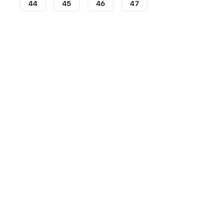
44
45
46
47
Zaalvoetbalschoenen
Puma zaalvoetbalschoenen
Za