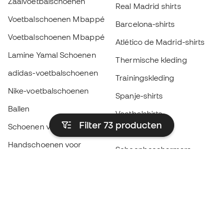
Zaalvoetbalschoenen
Real Madrid shirts
Voetbalschoenen Mbappé
Barcelona-shirts
Voetbalschoenen Mbappé
Atlético de Madrid-shirts
Lamine Yamal Schoenen
Thermische kleding
adidas-voetbalschoenen
Trainingskleding
Nike-voetbalschoenen
Spanje-shirts
Ballen
Voetbalshirts
Filter 73
producten
Schoenen voor kids
Regenjassen
Handschoenen voor
Scheenbeschermers
kinderen
Keeperskleding
Schoenen voor kids
Black Friday
Kleding voor kinderen