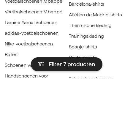
Voetbalschoenen Mbappé
Barcelona-shirts
Voetbalschoenen Mbappé
Atlético de Madrid-shirts
Lamine Yamal Schoenen
Thermische kleding
adidas-voetbalschoenen
Trainingskleding
Nike-voetbalschoenen
Spanje-shirts
Ballen
Voetbalshirts
Filter 7
producten
Schoenen voor kids
Regenjassen
Handschoenen voor
Scheenbeschermers
kinderen
Keeperskleding
Schoenen voor kids
Black Friday
Kleding voor kinderen
Word een