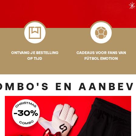
ONTVANG JE BESTELLING
CADEAUS VOOR FANS VAN
OP TIJD
FÚTBOL EMOTION
COMBO'S EN AANBE