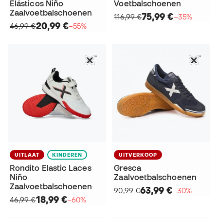
Elásticos Niño
Voetbalschoenen
Zaalvoetbalschoenen
75,99 €
116,99 €
−35%
20,99 €
46,99 €
−55%
UITLAAT
KINDEREN
UITVERKOOP
Rondito Elastic Laces
Gresca
Niño
Zaalvoetbalschoenen
Zaalvoetbalschoenen
63,99 €
90,99 €
−30%
18,99 €
46,99 €
−60%