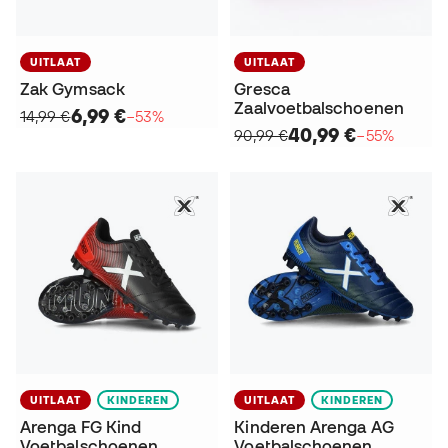
UITLAAT
UITLAAT
Zak Gymsack
Gresca
Zaalvoetbalschoenen
6,99 €
14,99 €
−53%
40,99 €
90,99 €
−55%
UITLAAT
KINDEREN
UITLAAT
KINDEREN
Arenga FG Kind
Kinderen Arenga AG
Voetbalschoenen
Voetbalschoenen