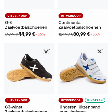
UITVERKOOP
UITVERKOOP
G-3
Continental
Zaalvoetbalschoenen
Zaalvoetbalschoenen
44,99 €
80,99 €
69,99 €
−36%
124,99 €
−35%
UITVERKOOP
UITVERKOOP
KINDEREN
G3-winst
Kinderen Klittenband
Zaalvoetbalschoenen
voor kinderen