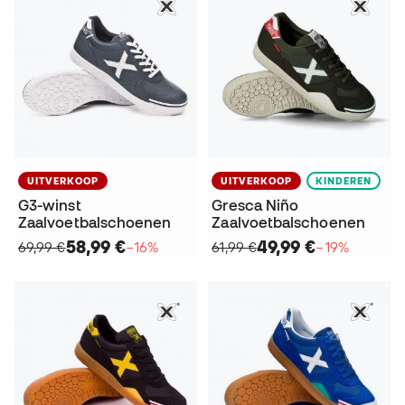
UITVERKOOP
UITVERKOOP
KINDEREN
G3-winst
Gresca Niño
Zaalvoetbalschoenen
Zaalvoetbalschoenen
58,99 €
49,99 €
69,99 €
−16%
61,99 €
−19%