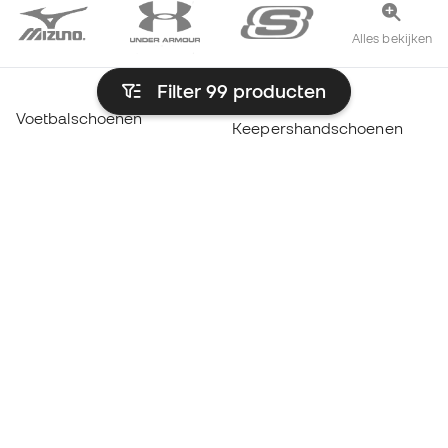
Alles bekijken
Filter 99
producten
Voetbalschoenen
Keepershandschoenen
Zaalvoetbalschoenen
Real Madrid shirts
Voetbalschoenen Mbappé
Barcelona-shirts
Voetbalschoenen Mbappé
Atlético de Madrid-shirts
Lamine Yamal Schoenen
Thermische kleding
adidas-voetbalschoenen
Trainingskleding
Nike-voetbalschoenen
Spanje-shirts
Ballen
Voetbalshirts
Schoenen voor kids
Regenjassen
Handschoenen voor