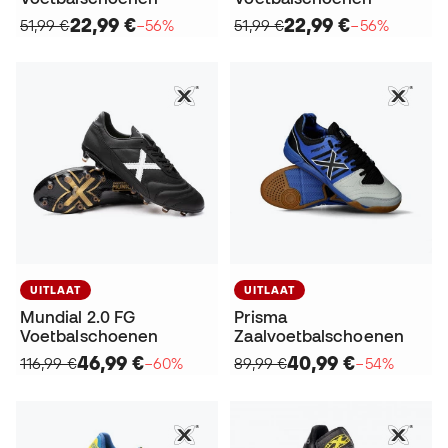
22,99 €
22,99 €
51,99 €
−56%
51,99 €
−56%
UITLAAT
UITLAAT
Mundial 2.0 FG
Prisma
Voetbalschoenen
Zaalvoetbalschoenen
46,99 €
40,99 €
116,99 €
−60%
89,99 €
−54%