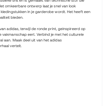
assieke snit en is gemaakt van technische stof die
Het omkeerbare ontwerp laat je snel van look
 kledingstukken in je garderobe wordt. Het heeft een
aliteit bieden.
van adidas, terwijl de ronde print, geïnspireerd op
e vakmanschap eert. Verbind je met het culturele
l aan. Maak deel uit van het adidas
haal vertelt.