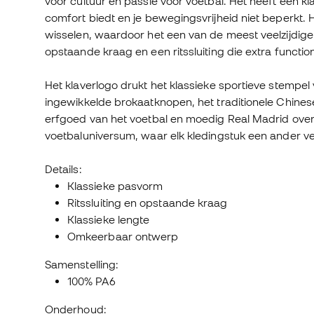
voor cultuur en passie voor voetbal. Het heeft een kl
comfort biedt en je bewegingsvrijheid niet beperkt. 
wisselen, waardoor het een van de meest veelzijdige
opstaande kraag en een ritssluiting die extra function
Het klaverlogo drukt het klassieke sportieve stempel 
ingewikkelde brokaatknopen, het traditionele Chines
erfgoed van het voetbal en moedig Real Madrid overa
voetbaluniversum, waar elk kledingstuk een ander ver
Details:
Klassieke pasvorm
Ritssluiting en opstaande kraag
Klassieke lengte
Omkeerbaar ontwerp
Samenstelling:
100% PA6
Onderhoud: