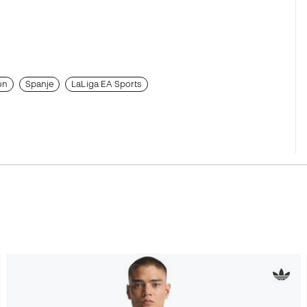
on
Spanje
LaLiga EA Sports