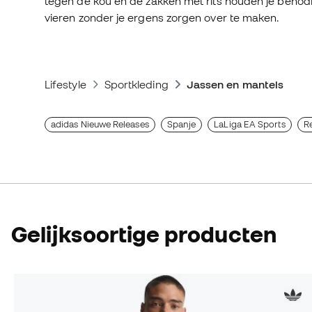
tegen de kou en de zakken met rits houden je benodi
vieren zonder je ergens zorgen over te maken.
Lifestyle
Sportkleding
Jassen en mantels
adidas Nieuwe Releases
Spanje
LaLiga EA Sports
Re
Gelijksoortige producten