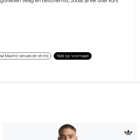
gdheden veilig en beschermd, zodat je elk doel kunt
al Madrid tenues en shirts
Niet op voorraad