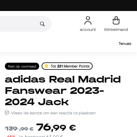
account
Winkelmand
Tenues
Niet op voorraad
Tot
231
Member Points
adidas Real Madrid
Fanswear 2023-
2024 Jack
Wees de eerste om een reactie te plaatsen
76
,
99
€
139
,
99
€
-45%
Je bespaart
63,00 €