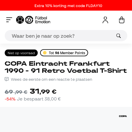
Extra 10% korting met code FLDAY10
Niet op voorraad
Tot
96
Member Points
COPA Eintracht Frankfurt
1990 - 91 Retro Voetbal T-Shirt
Wees de eerste om een reactie te plaatsen
31
,
99
€
69
,
99
€
-54%
Je bespaart
38,00 €