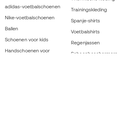
adidas-voetbalschoenen
Trainingskleding
Nike-voetbalschoenen
Spanje-shirts
Ballen
Voetbalshirts
Schoenen voor kids
Regenjassen
Handschoenen voor
Scheenbeschermers
kinderen
Keeperskleding
Schoenen voor kids
Black Friday
Kleding voor kinderen
Word een
Nu
Member
Spaar punten en bespaar op uw aankopen