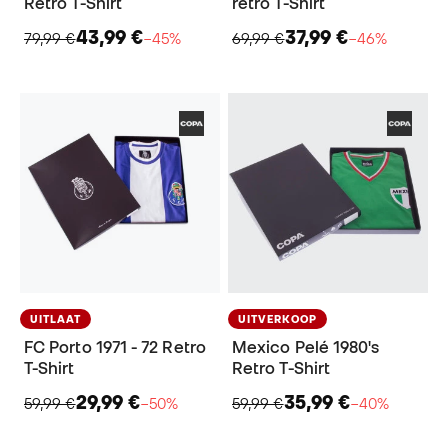
Retro T-Shirt
retro T-Shirt
43,99 €
37,99 €
79,99 €
−45%
69,99 €
−46%
UITLAAT
UITVERKOOP
FC Porto 1971 - 72 Retro
Mexico Pelé 1980's
T-Shirt
Retro T-Shirt
29,99 €
35,99 €
59,99 €
−50%
59,99 €
−40%