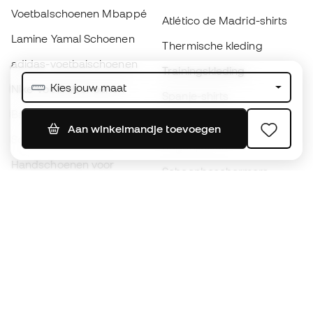
Voetbalschoenen Mbappé
Atlético de Madrid-shirts
Lamine Yamal Schoenen
Thermische kleding
adidas-voetbalschoenen
Trainingskleding
Kies jouw maat
Nike-voetbalschoenen
Spanje-shirts
Ballen
Voetbalshirts
Aan winkelmandje toevoegen
Schoenen voor kids
Regenjassen
Handschoenen voor
Scheenbeschermers
kinderen
Keeperskleding
Schoenen voor kids
Black Friday
Kleding voor kinderen
Word een