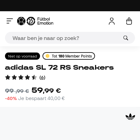
Niet op voorraad
Tot
180
Member Points
adidas SL 72 RS Sneakers
(
6
)
59
,
99
€
99
,
99
€
-40%
Je bespaart
40,00 €