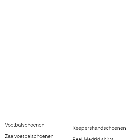
Voetbalschoenen
Keepershandschoenen
Zaalvoetbalschoenen
Real Madrid shirts