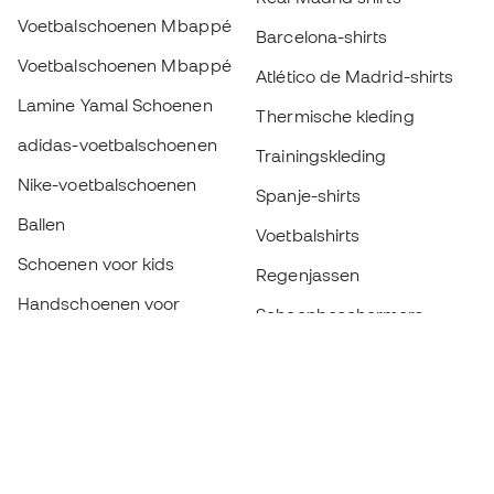
Voetbalschoenen Mbappé
Barcelona-shirts
Voetbalschoenen Mbappé
Atlético de Madrid-shirts
Lamine Yamal Schoenen
Thermische kleding
adidas-voetbalschoenen
Trainingskleding
Nike-voetbalschoenen
Spanje-shirts
Ballen
Voetbalshirts
Schoenen voor kids
Regenjassen
Handschoenen voor
Scheenbeschermers
kinderen
Keeperskleding
Schoenen voor kids
Black Friday
Kleding voor kinderen