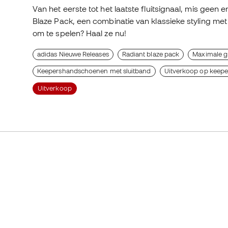
Van het eerste tot het laatste fluitsignaal, mis geen 
Blaze Pack, een combinatie van klassieke styling met 
om te spelen? Haal ze nu!
adidas Nieuwe Releases
Radiant blaze pack
Maximale g
Keepershandschoenen met sluitband
Uitverkoop op keep
Uitverkoop