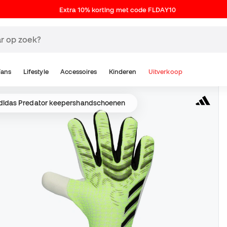
Extra 10% korting met code FLDAY10
Fans
Lifestyle
Accessoires
Kinderen
Uitverkoop
didas Predator keepershandschoenen