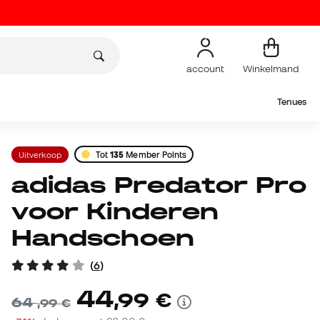
account
Winkelmand
Tenues
Uitverkoop
Tot
135
Member Points
adidas Predator Pro
voor Kinderen
Handschoen
(
6
)
44
,
99
€
64
,
99
€