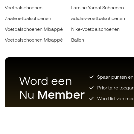
Voetbalschoenen
Lamine Yamal Schoenen
Zaalvoetbalschoenen
adidas-voetbalschoenen
Voetbalschoenen Mbappé
Nike-voetbalschoenen
Voetbalschoenen Mbappé
Ballen
Word een
Spaar punten en
Prioritaire toega
Nu
Member
Word lid van mee