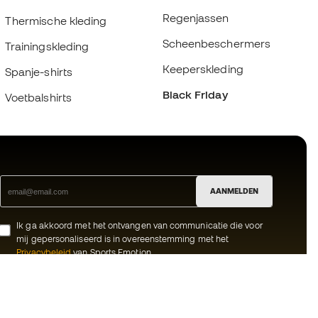
Regenjassen
Thermische kleding
Scheenbeschermers
Trainingskleding
Keeperskleding
Spanje-shirts
Black Friday
Voetbalshirts
AANMELDEN
Ik ga akkoord met het ontvangen van communicatie die voor
mij gepersonaliseerd is in overeenstemming met het
Privacybeleid
van Sports Emotion.