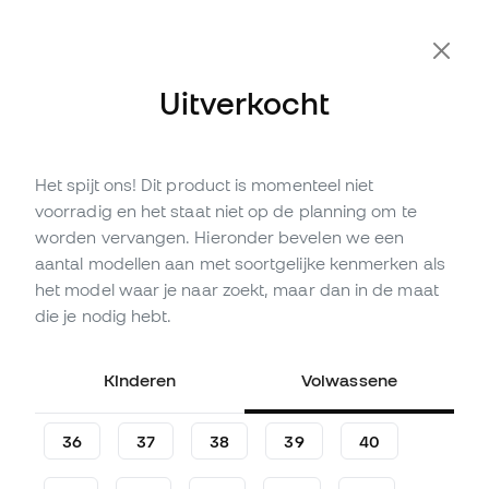
Extra 10% korting met code FLDAY10
Uitverkocht
Het spijt ons! Dit product is momenteel niet
Niet op voorraad
Tot
450
Member Points
voorradig en het staat niet op de planning om te
adidas Predator Elite FT FG
worden vervangen. Hieronder bevelen we een
Leer Voetbalschoenen
aantal modellen aan met soortgelijke kenmerken als
het model waar je naar zoekt, maar dan in de maat
(
10
)
die je nodig hebt.
149
,
99
€
299
,
99
€
-50%
Je bespaart
150,00 €
Kinderen
Volwassene
36
37
38
39
40