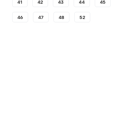
41
42
43
44
45
46
47
48
52
Voetbalschoenen
adidas voetbalschoenen
adidas Pr