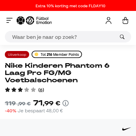
Extra 10% korting met code FLDAY10
Uitverkoop
Tot
216
Member Points
Nike Kinderen Phantom 6
Laag Pro FG/MG
Voetbalschoenen
(
6
)
71
,
99
€
119
,
99
€
-40%
Je bespaart
48,00 €