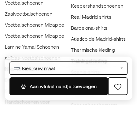
Voetbalschoenen
Keepershandschoenen
Zaalvoetbalschoenen
Real Madrid shirts
Voetbalschoenen Mbappé
Barcelona-shirts
Voetbalschoenen Mbappé
Atlético de Madrid-shirts
Lamine Yamal Schoenen
Thermische kleding
adidas-voetbalschoenen
Trainingskleding
Kies jouw maat
Nike-voetbalschoenen
Spanje-shirts
Ballen
Voetbalshirts
Aan winkelmandje toevoegen
Schoenen voor kids
Regenjassen
Handschoenen voor
Scheenbeschermers
kinderen
Keeperskleding
Schoenen voor kids
Black Friday
Kleding voor kinderen