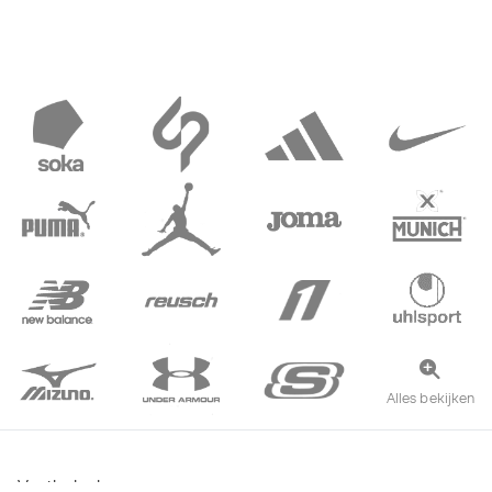
Alles bekijken
Voetbalschoenen