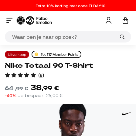
Extra 10% korting met code FLDAY10
Uitverkoop
Tot
117
Member Points
Nike Totaal 90 T-Shirt
(
8
)
38
,
99
€
64
,
99
€
-40%
Je bespaart
26,00 €