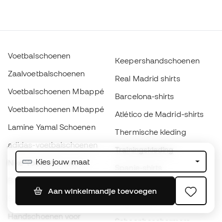
Voetbalschoenen
Keepershandschoenen
Zaalvoetbalschoenen
Real Madrid shirts
Voetbalschoenen Mbappé
Barcelona-shirts
Voetbalschoenen Mbappé
Atlético de Madrid-shirts
Lamine Yamal Schoenen
Thermische kleding
adidas-voetbalschoenen
Trainingskleding
Kies jouw maat
Nike-voetbalschoenen
Spanje-shirts
Ballen
Voetbalshirts
Aan winkelmandje toevoegen
Schoenen voor kids
Regenjassen
Handschoenen voor
Scheenbeschermers