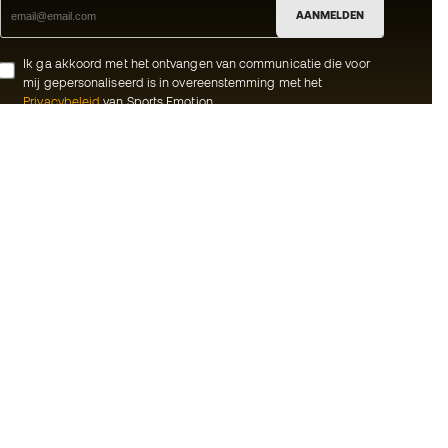
AANMELDEN
Ik ga akkoord met het ontvangen van communicatie die voor
mij gepersonaliseerd is in overeenstemming met het
Privacybeleid
van Sports Emotion.
ion
#BeTheBest
meenschap
Bij Sports Emotion promoten we een
sportieve levensstijl die gericht is op het
rken
bereiken van volledig geluk voor atleten,
dankzij het ecosysteem dat wordt
oorwaarden
gecreëerd door elk van de
gespecialiseerde merken in de groep.
d
Basketball Emotion
jwaring