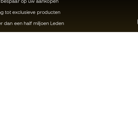
 bespaar op uw aankopen
ng tot exclusieve producten
r dan een half miljoen Leden
Kunnen wij u helpen?
Fútbol Emot
Klantenservice
Member-ge
Ruilen en retouren
Voor ons we
Gids voor sportuitrusting
Algemene v
Tabellen voor omzetting van
Cookiebeleid
schoenenmaten
Privacybelei
Compliance
Wettelijke vri