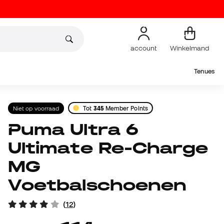
account
Winkelmand
Tenues
Niet op voorraad
Tot
345
Member Points
Puma Ultra 6
Ultimate Re-Charge
MG
Voetbalschoenen
(
12
)