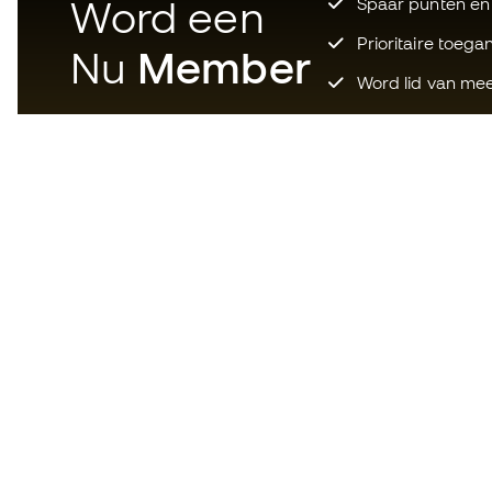
Word een
Spaar punten en
Prioritaire toega
Nu
Member
Word lid van mee
Download nu de app voor wie
gek is op voetbaluitrusting en
geniet van sneller en handiger
winkelen.