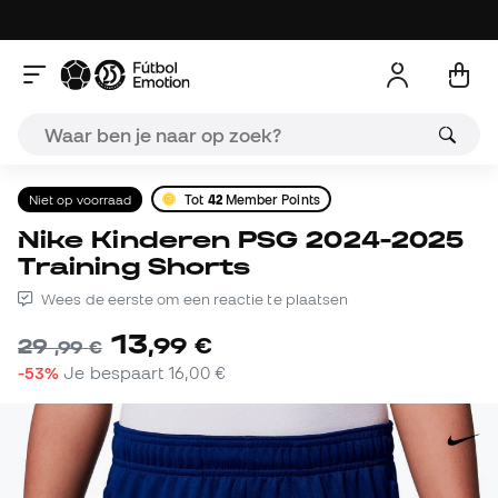
Niet op voorraad
Tot
42
Member Points
Nike Kinderen PSG 2024-2025
Training Shorts
Wees de eerste om een reactie te plaatsen
13
,
99
€
29
,
99
€
-53%
Je bespaart
16,00 €