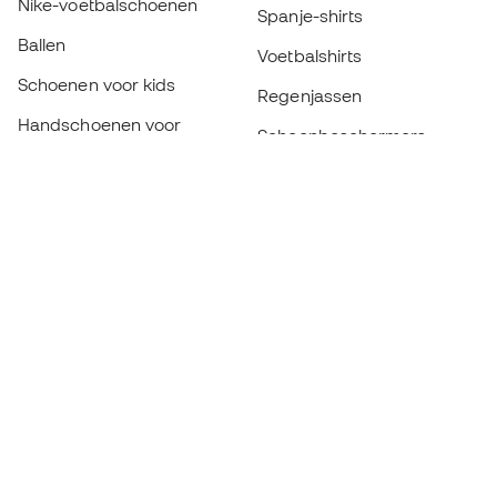
Nike-voetbalschoenen
Spanje-shirts
Ballen
Voetbalshirts
Schoenen voor kids
Regenjassen
Handschoenen voor
Scheenbeschermers
kinderen
Keeperskleding
Schoenen voor kids
Black Friday
Kleding voor kinderen
Word een
Nu
Member
Spaar punten en bespaar op uw aankopen
Prioritaire toegang tot exclusieve producten