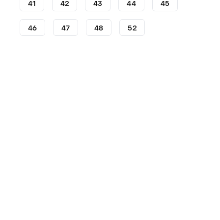
41
42
43
44
45
46
47
48
52
Voetbalschoenen
adidas voetbalschoenen
adidas F5