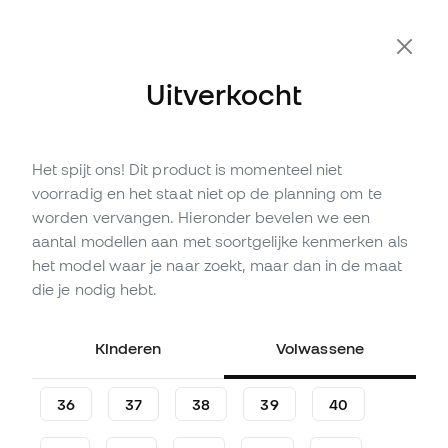
Extra 10% korting met code FLDAY10
Uitverkocht
Het spijt ons! Dit product is momenteel niet
Niet op voorraad
Tot
429
Member Points
voorradig en het staat niet op de planning om te
adidas F50 Elite AG
worden vervangen. Hieronder bevelen we een
Voetbalschoenen
aantal modellen aan met soortgelijke kenmerken als
het model waar je naar zoekt, maar dan in de maat
(
105
)
die je nodig hebt.
142
,
99
€
259
,
99
€
-45%
Je bespaart
117,00 €
Kinderen
Volwassene
36
37
38
39
40