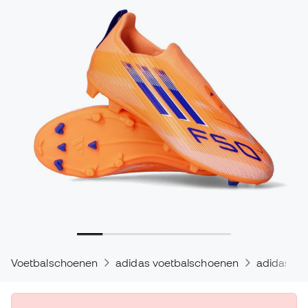
Voetbalschoenen
adidas voetbalschoenen
adidas F5