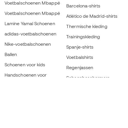
Voetbalschoenen Mbappé
Barcelona-shirts
Voetbalschoenen Mbappé
Atlético de Madrid-shirts
Lamine Yamal Schoenen
Thermische kleding
adidas-voetbalschoenen
Trainingskleding
Nike-voetbalschoenen
Spanje-shirts
Ballen
Voetbalshirts
Schoenen voor kids
Regenjassen
Handschoenen voor
Scheenbeschermers
kinderen
Keeperskleding
Schoenen voor kids
Black Friday
Kleding voor kinderen
Word een