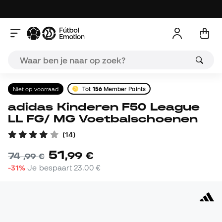
Niet op voorraad
Tot
156
Member Points
adidas Kinderen F50 League
LL FG/ MG Voetbalschoenen
(
14
)
51
,
99
€
74
,
99
€
-31%
Je bespaart
23,00 €