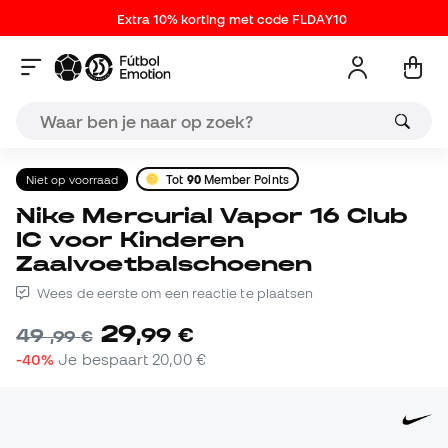
Extra 10% korting met code FLDAY10
Niet op voorraad
Tot
90
Member Points
Nike Mercurial Vapor 16 Club
IC voor Kinderen
Zaalvoetbalschoenen
Wees de eerste om een reactie te plaatsen
29
,
99
€
49
,
99
€
-40%
Je bespaart
20,00 €