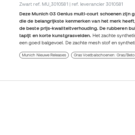
Zwart
ref. MU_3010581
| ref. leverancier 3010581
Deze Munich G3 Genius multi-court schoenen zijn ges
die de belangrijkste kenmerken van het merk heeft
de beste prijs-kwaliteitverhouding. De rubberen b
tapijt en korte kunstgrasvelden.
Het zachte syntheti
een goed balgevoel. De zachte mesh stof en synthet
Munich Nieuwe Releases
Gras Voetbalschoenen: Gras/Bet