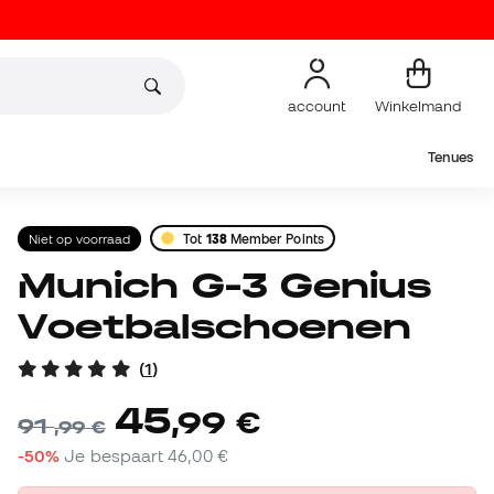
account
Winkelmand
Tenues
Niet op voorraad
Tot
138
Member Points
Munich G-3 Genius
Voetbalschoenen
(
1
)
45
,
99
€
91
,
99
€
-50%
Je bespaart
46,00 €