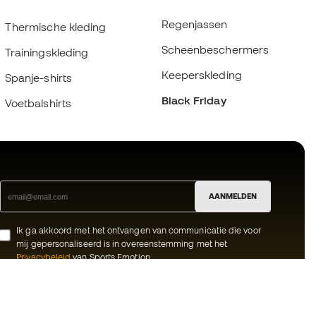
Regenjassen
Thermische kleding
Scheenbeschermers
Trainingskleding
Keeperskleding
Spanje-shirts
Black Friday
Voetbalshirts
AANMELDEN
Ik ga akkoord met het ontvangen van communicatie die voor
mij gepersonaliseerd is in overeenstemming met het
Privacybeleid
van Sports Emotion.