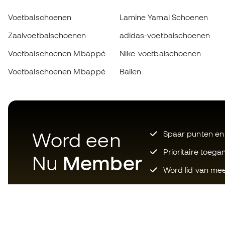
Voetbalschoenen
Lamine Yamal Schoenen
Zaalvoetbalschoenen
adidas-voetbalschoenen
Voetbalschoenen Mbappé
Nike-voetbalschoenen
Voetbalschoenen Mbappé
Ballen
Word een
Spaar punten en
Prioritaire toega
Nu
Member
Word lid van mee